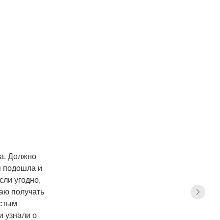
ра. Должно
я подошла и
сли угодно,
аю получать
остым
и узнали о