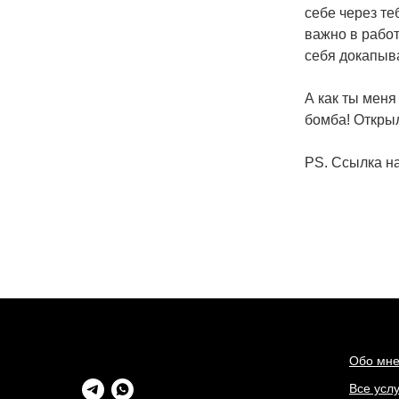
себе через те
важно в работ
себя докапыва
А как ты меня
бомба! Открыл
PS. Cсылка на
Обо мн
Все услу