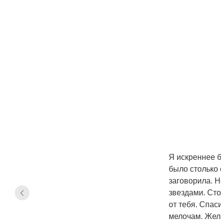
Я искреннее б
было столько 
заговорила. Н
звездами. Ст
от тебя. Спас
мелочам. Жел