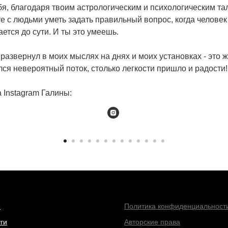
бя, благодаря твоим астрологическим и психологическим та
е с людьми уметь задать правильный вопрос, когда человек
ется до сути. И ты это умеешь.
 развернул в моих мыслях на днях и моих установках - это 
ся невероятный поток, столько легкости пришло и радости!
 Instagram Галины:
е
Политика конфиденциальност
ги
Авторские права