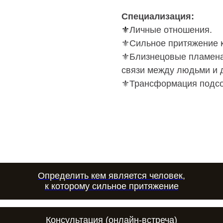
Специализация:
⚜️
Личные отношения.
⚜️Сильное притяжение к
⚜️Близнецовые пламена
связи между людьми и 
⚜️Трансформация подсо
Определить кем является человек,
к которому сильное притяжение
Консультация (онлайн-встреча)