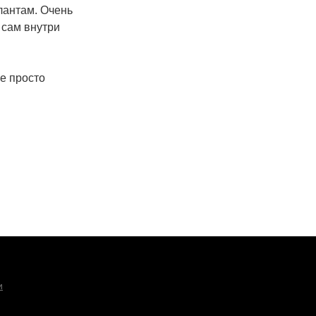
лантам. Очень
 сам внутри
же просто
и