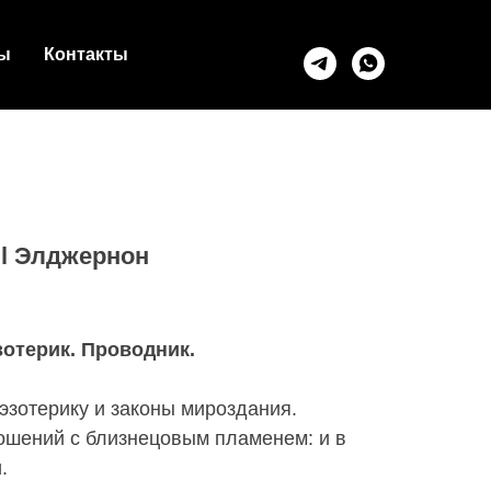
ы
Контакты
l Элджернон
зотерик. Проводник.
эзотерику и законы мироздания.
ношений с близнецовым пламенем: и в
.