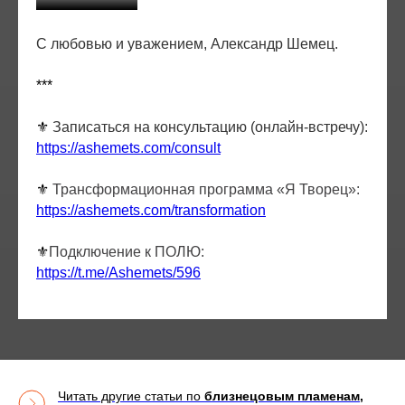
с кем захотите.
С любовью и уважением, Александр Шемец.
***
⚜️
Записаться на консультацию (онлайн-встречу):
https://ashemets.com/consult
⚜️
Трансформационная программа «Я Творец»:
https://ashemets.com/transformation
⚜️
Подключение к ПОЛЮ:
https://t.me/Ashemets/596
Читать другие статьи по
близнецовым пламенам,