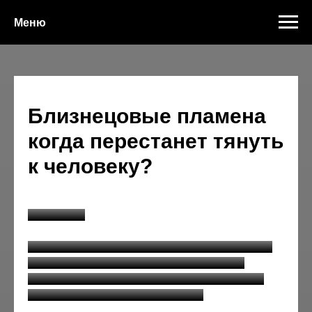
Меню
Близнецовые пламена
когда перестанет тянуть
к человеку?
4 мая 2021
Эта статья может дать углублённое понимания
сильного притяжения к человеку когда вы
встречаете близнецовое пламя, родственную
душу или кармического партнера.