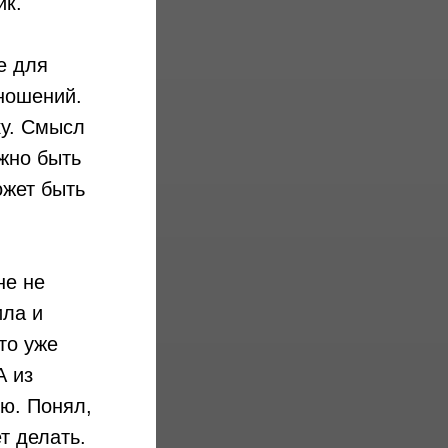
ик.
е для
ношений.
ку. Смысл
ажно быть
ожет быть
не не
ила и
то уже
А из
ию. Понял,
т делать.