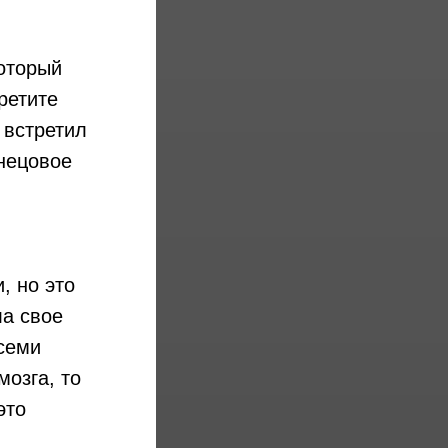
который
ретите
 встретил
знецовое
, но это
ла свое
семи
мозга, то
это