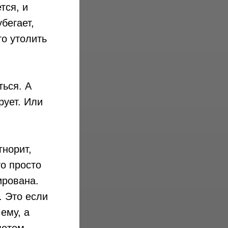
тся, и
бегает,
то утолить
ться. А
рует. Или
гнорит,
то просто
ирована.
. Это если
ему, а