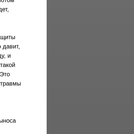
потом
дет,
защиты
 давит,
у, и
 такой
 Это
 травмы
выноса