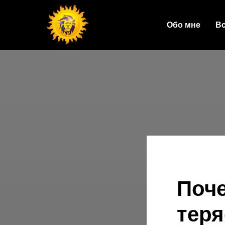
Обо мне
Вс
Поче
теря