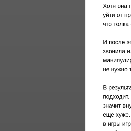
Хотя она 
уйти от п
что толка 
И после э
звонила и
манипулир
не нужно 
В результ
подходит.
значит вн
еще хуже.
в игры иг