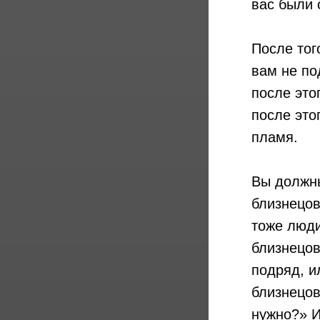
вас были 
После тог
вам не по
после это
после это
пламя.
Вы должны
близнецов
тоже люди
близнецов
подряд, и
близнецов
нужно?» И