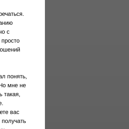
речаться.
панию
но с
 просто
ношений
ал понять,
 Но мне не
ь такая,
е.
ете вас
 получать