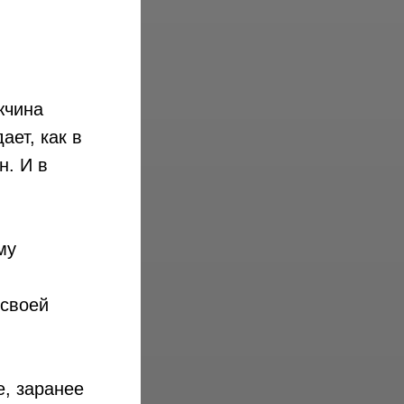
жчина
ает, как в
н. И в
му
 своей
е, заранее