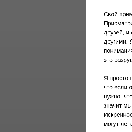
Свой прим
Присматри
друзей, и
другими. 
понимания
это разру
Я просто 
что если 
нужно, чт
значит мы
Искреннос
могут лег