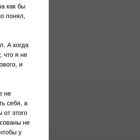
ла как бы
но понял,
л. А когда
 что я не
ового, и
е не
ь себя, а
 от этого
есованы не
чтобы у