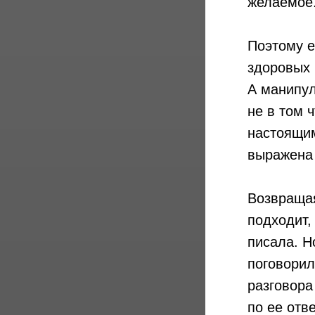
желаемое.
Поэтому е
здоровых 
А манипул
не в том 
настоящим
выражена 
Возвращая
подходит,
писала. Н
поговорил
разговора
по ее отв