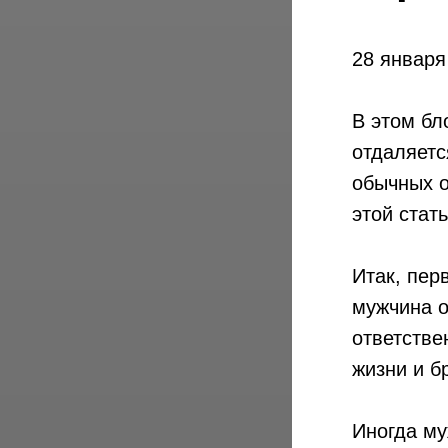
28 января
В этом бл
отдаляется
обычных о
этой стат
Итак, пер
мужчина о
ответстве
жизни и б
Иногда му