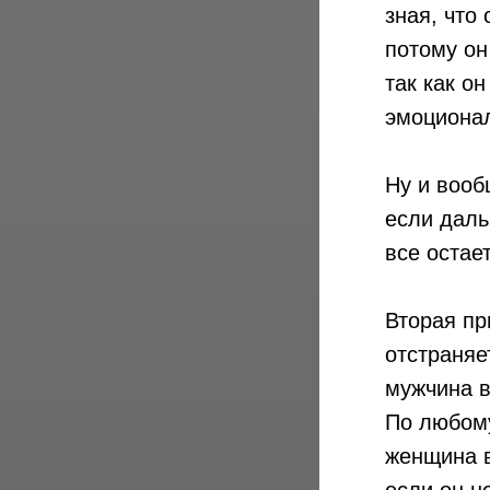
зная, что
потому он
так как о
эмоционал
Ну и вооб
если даль
все остае
Вторая пр
отстраняе
мужчина в
По любому
женщина в