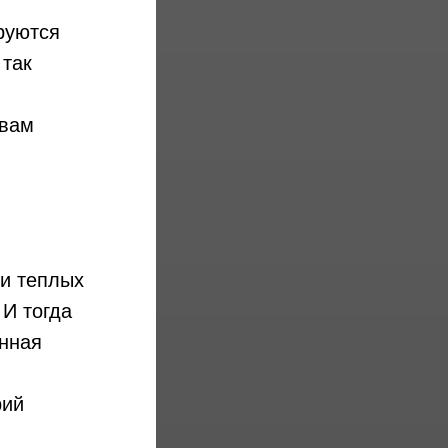
руются
 так
 вам
ти теплых
 И тогда
енная
рий