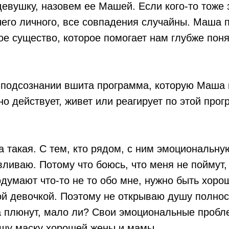
евушку, назовем ее Машей. Если кого-то тоже 
его личного, все совпадения случайны. Маша 
е существо, которое помогает нам глубже поня
подсознании вшита программа, которую Маша 
 но действует, живет или реагирует по этой про
 такая. С тем, кто рядом, с ним эмоциональну
вливаю. Потому что боюсь, что меня не поймут,
одумают что-то не то обо мне, нужно быть хоро
й девочкой. Поэтому не открываю душу полнос
а плюнут, мало ли? Свои эмоциональные проб
ошу маску хорошей жены и мамы.