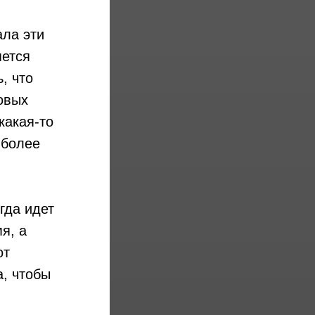
ала эти
яется
, что
овых
какая-то
 более
гда идет
я, а
от
, чтобы