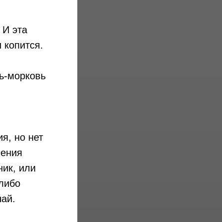
 И эта
 копится.
,
вь-морковь
я, но нет
шения
ник, или
 либо
чай.