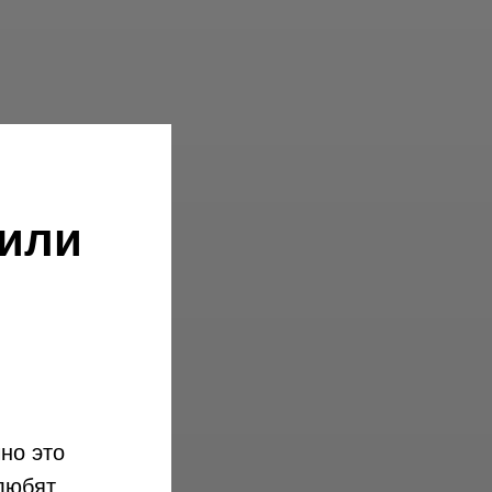
 или
но это
 любят