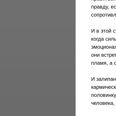
правду, е
сопротивл
И в этой 
когда сил
эмоционал
они встре
пламя, а 
И залипан
кармическ
половинку
человека,