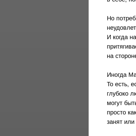
Но потреб
неудовлет
И когда н
притягива
на сторон
Иногда Ма
То есть, 
глубоко л
могут быт
просто ка
занят или