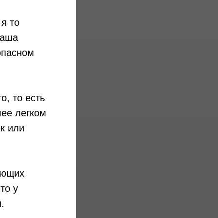
 я то
Маша
опасном
о, то есть
лее легком
ок или
ающих
то у
.