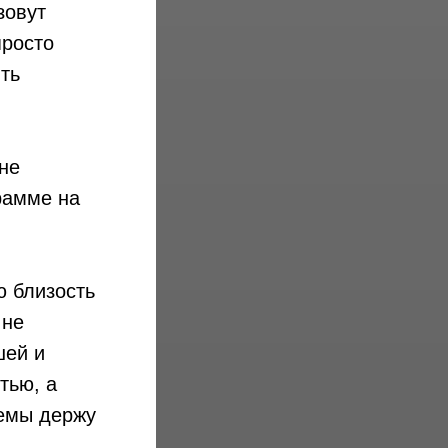
зовут
просто
ть
не
грамме на
ю близость
 не
шей и
тью, а
лемы держу