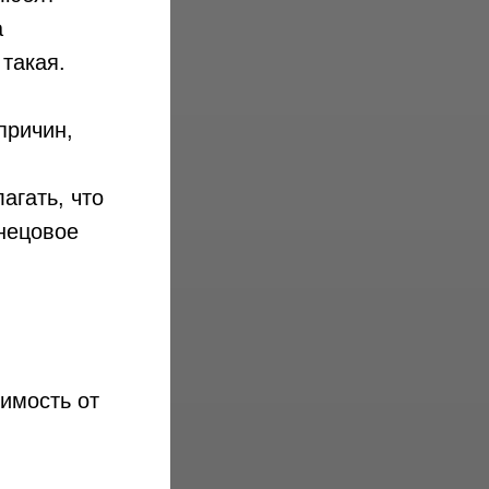
а
 такая.
причин,
агать, что
знецовое
имость от