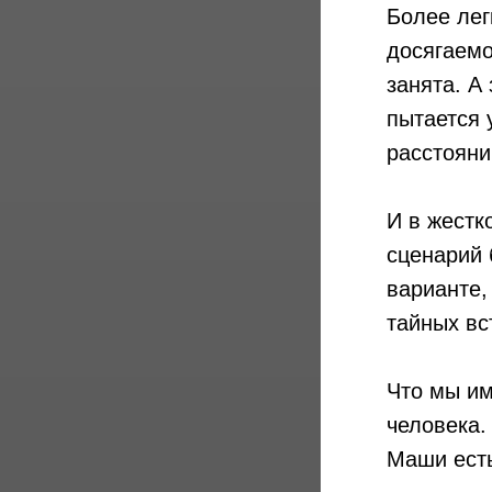
Более лег
досягаемос
занята. А 
пытается 
расстояни
И в жестк
сценарий 
варианте,
тайных вс
Что мы им
человека.
Маши есть