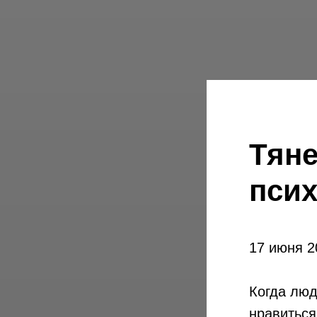
Тяне
пси
17 июня 2
Когда люд
нравиться