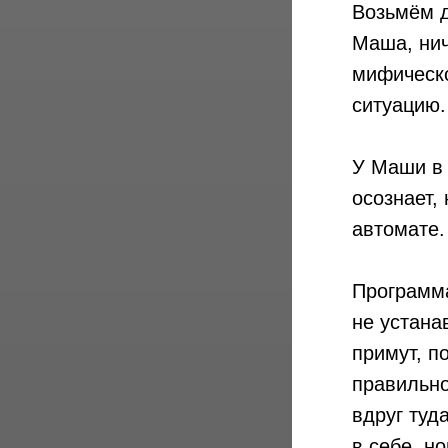
Возьмём д
Маша, нич
мифическо
ситуацию.
У Маши в 
осознает,
автомате.
Программа
не устана
примут, п
правильно
вдруг туд
в себе, н