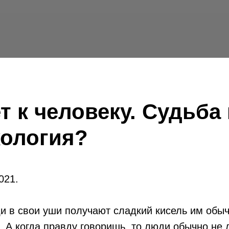
т к человеку. Судьба
хология?
021.
и в свои уши получают сладкий кисель им обыч
. А когда правду говоришь, то люди обычно не