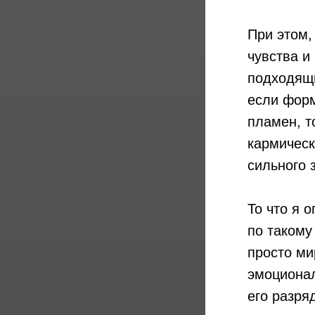
При этом,
чувства и
подходящи
если форм
пламен, т
кармическ
сильного 
То что я 
по такому
просто ми
эмоционал
его разря