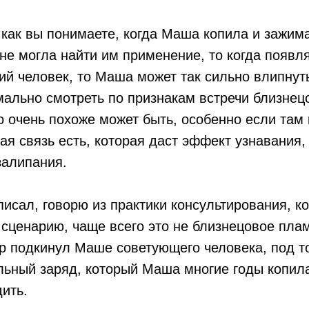
 как вы понимаете, когда Маша копила и зажим
 не могла найти им применение, то когда появл
й человек, то Маша может так сильно влипнуть
ально смотреть по признакам встречи близнец
о очень похоже может быть, особенно если там 
ая связь есть, которая даст эффект узнавания,
залипания.
описал, говорю из практики консультирования, ко
 сценарию, чаще всего это не близнецовое плам
р подкинул Маше советующего человека, под т
ьный заряд, который Маша многие годы копила
дить.