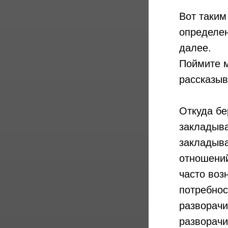
Вот таким
определен
далее.
Поймите м
рассказыв
Откуда бе
закладыва
закладыва
отношений
часто воз
потребнос
разворачи
разворачи